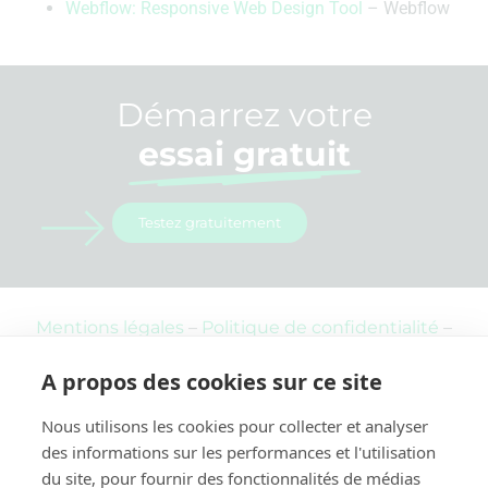
Webflow: Responsive Web Design Tool
– Webflow
Démarrez votre
essai gratuit
Testez gratuitement
Mentions légales
–
Politique de confidentialité
–
CGUV
–
Plan du site
A propos des cookies sur ce site
Copyright © 2025 Octoop (Grenoble – France)
Nous utilisons les cookies pour collecter et analyser
S'ABONNER À LA NEWSLETTER
des informations sur les performances et l'utilisation
du site, pour fournir des fonctionnalités de médias