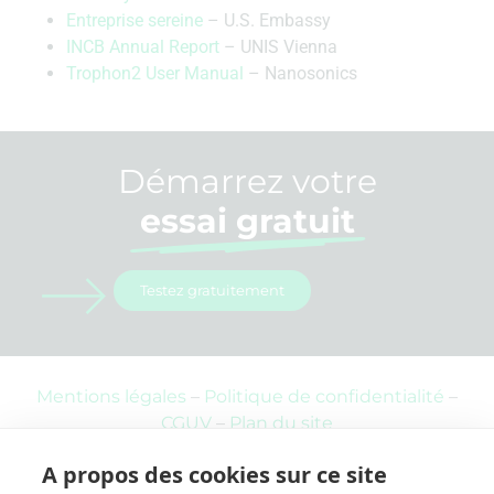
Entreprise sereine
– U.S. Embassy
INCB Annual Report
– UNIS Vienna
Trophon2 User Manual
– Nanosonics
Démarrez votre
essai gratuit
Testez gratuitement
Mentions légales
–
Politique de confidentialité
–
CGUV
–
Plan du site
Copyright © 2025 Octoop (Grenoble – France)
A propos des cookies sur ce site